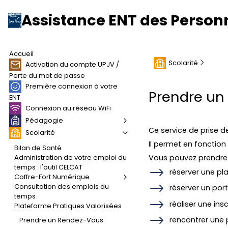
Assistance ENT des Person
Accueil
Scolarité
Activation du compte UPJV /
Perte du mot de passe
Première connexion à votre
Prendre un
ENT
Connexion au réseau WiFi
Pédagogie
Ce service de prise 
Scolarité
Il permet en fonction
Bilan de Santé
Administration de votre emploi du
Vous pouvez prendre 
temps : l'outil CELCAT
réserver une pla
Coffre-Fort Numérique
Consultation des emplois du
réserver un por
temps
réaliser une insc
Plateforme Pratiques Valorisées
rencontrer une 
Prendre un Rendez-Vous