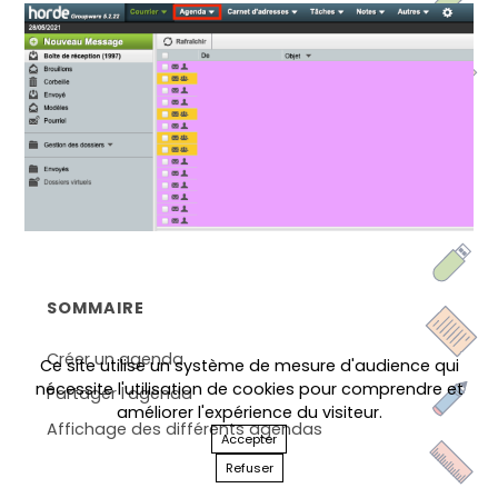
SOMMAIRE
Créer un agenda
Ce site utilise un système de mesure d'audience qui
nécessite l'utilisation de cookies pour comprendre et
Partager l'agenda
améliorer l'expérience du visiteur.
Affichage des différents agendas
Accepter
Refuser