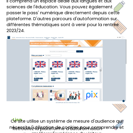
Il comprend un espace dédié aux langues et aux
sciences de l'éducation. Vous pouvez également
passer le pass' numérique directement depuis cette
plateforme. D'autres parcours d'autoformation sur
différentes thématiques sont à venir pour la rentrée
2023/24.
Lien
Ce site utilise un système de mesure d'audience qui
nécessite l'utilisation de cookies pour comprendre et
Retrouvez la plateforme d'autoformation